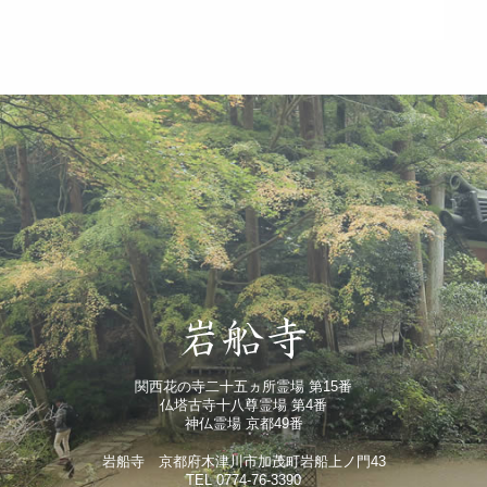
関西花の寺二十五ヵ所霊場 第15番
仏塔古寺十八尊霊場 第4番
神仏霊場 京都49番
岩船寺 京都府木津川市加茂町岩船上ノ門43
TEL 0774-76-3390