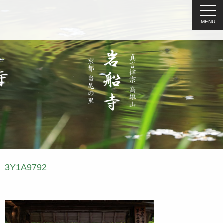
MENU
3Y1A9792