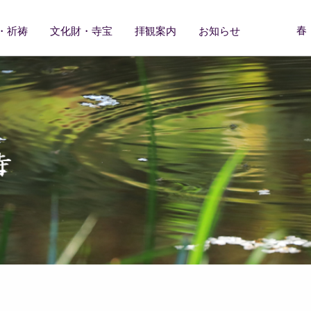
春
・祈祷
文化財・寺宝
拝観案内
お知らせ