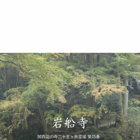
関西花の寺二十五ヵ所霊場 第15番