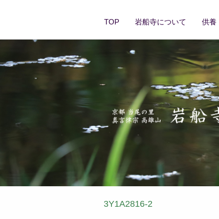
TOP
岩船寺について
供養
3Y1A2816-2