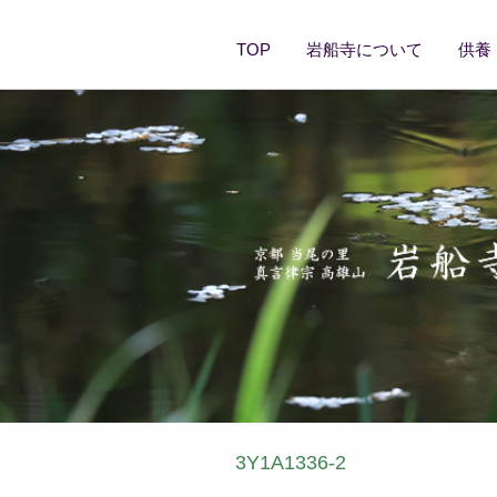
TOP
岩船寺について
供養
3Y1A1336-2