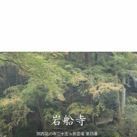
関西花の寺二十五ヵ所霊場 第15番