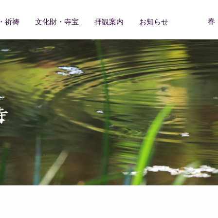
春
・祈祷
文化財・寺宝
拝観案内
お知らせ