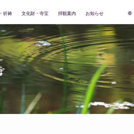
春
・祈祷
文化財・寺宝
拝観案内
お知らせ