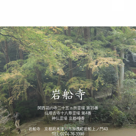
関西花の寺二十五ヵ所霊場 第15番
仏塔古寺十八尊霊場 第4番
神仏霊場 京都49番
岩船寺 京都府木津川市加茂町岩船上ノ門43
TEL 0774-76-3390