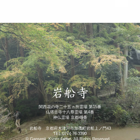
関西花の寺二十五ヵ所霊場 第15番
仏塔古寺十八尊霊場 第4番
神仏霊場 京都49番
岩船寺 京都府木津川市加茂町岩船上ノ門43
TEL 0774-76-3390
© Gansenji, Kyoto Japan. All Rights Reserved.