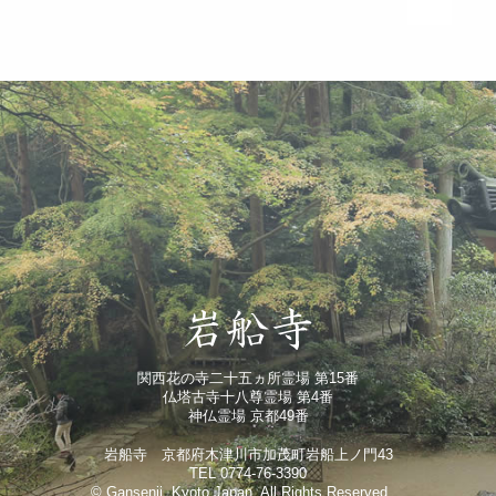
関西花の寺二十五ヵ所霊場 第15番
仏塔古寺十八尊霊場 第4番
神仏霊場 京都49番
岩船寺 京都府木津川市加茂町岩船上ノ門43
TEL 0774-76-3390
© Gansenji, Kyoto Japan. All Rights Reserved.