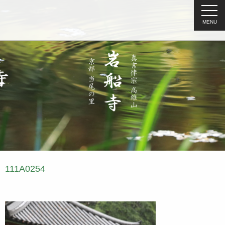
MENU
111A0254