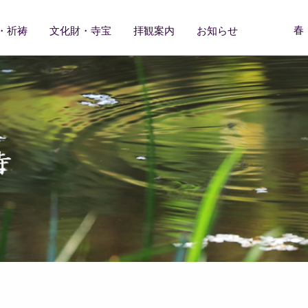
春
・祈祷
文化財・寺宝
拝観案内
お知らせ