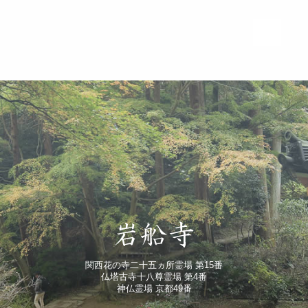
関西花の寺二十五ヵ所霊場 第15番
仏塔古寺十八尊霊場 第4番
神仏霊場 京都49番