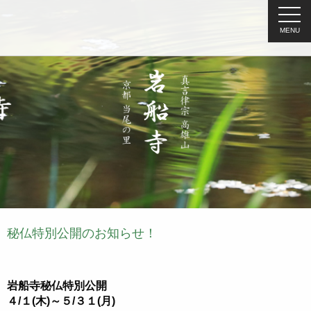
MENU
秘仏特別公開のお知らせ！
岩船寺秘仏特別公開
４
/
１
(
木
)
～５
/
３１
(
月
)