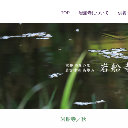
TOP
岩船寺について
供養
岩船寺／秋