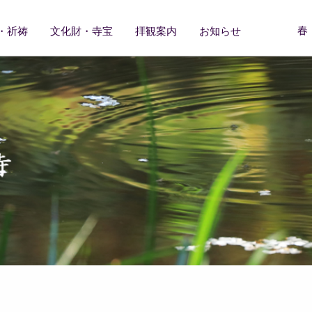
春
・祈祷
文化財・寺宝
拝観案内
お知らせ